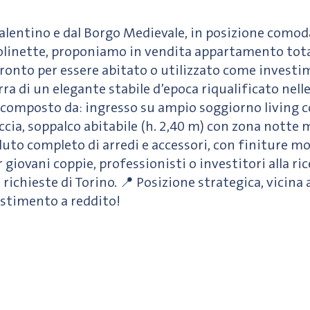
Valentino e dal Borgo Medievale, in posizione comoda
linette, proponiamo in vendita appartamento tota
nto per essere abitato o utilizzato come investime
rra di un elegante stabile d’epoca riqualificato nell
composto da: ingresso su ampio soggiorno living co
cia, soppalco abitabile (h. 2,40 m) con zona notte
duto completo di arredi e accessori, con finiture m
r giovani coppie, professionisti o investitori alla r
ù richieste di Torino. 📍 Posizione strategica, vicina
stimento a reddito!