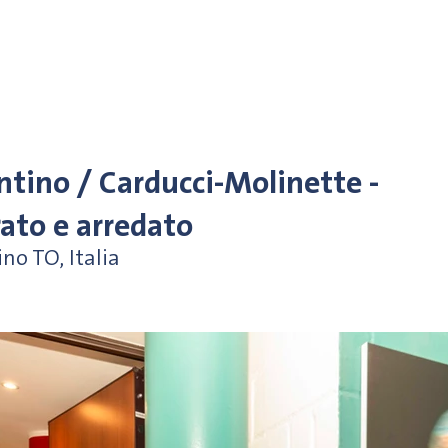
HOME
IMMOBILI
NEWS
ABOUT US
tino / Carducci-Molinette -
rato e arredato
no TO, Italia