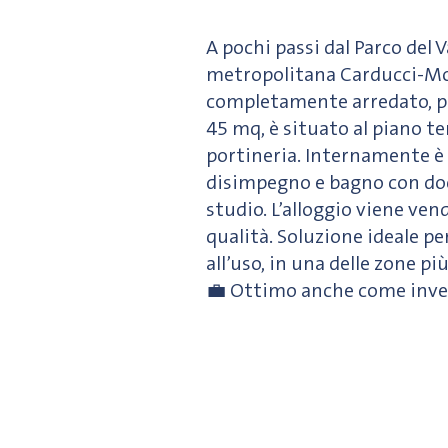
A pochi passi dal Parco del 
metropolitana Carducci-Mo
completamente arredato, pro
45 mq, è situato al piano te
portineria. Internamente è 
disimpegno e bagno con doc
studio. L’alloggio viene ven
qualità. Soluzione ideale pe
all’uso, in una delle zone pi
💼 Ottimo anche come inve
© 2023 Sky House Immobiliare